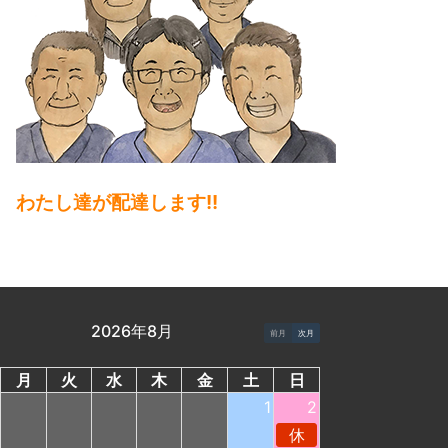
わたし達が配達します!!
2026年8月
前月
次月
月
火
水
木
金
土
日
1
2
休