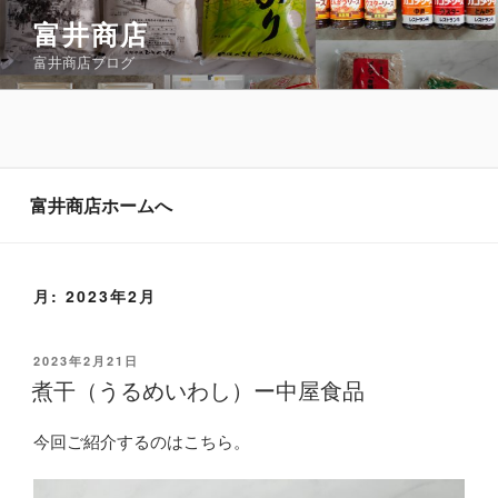
コ
富井商店
ン
富井商店ブログ
テ
ン
ツ
へ
ス
キ
富井商店ホームへ
ッ
プ
月:
2023年2月
投
2023年2月21日
稿
煮干（うるめいわし）ー中屋食品
日:
今回ご紹介するのはこちら。