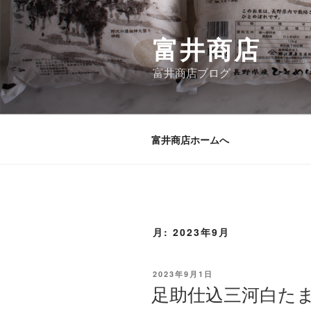
コ
ン
富井商店
テ
ン
富井商店ブログ
ツ
へ
ス
キ
富井商店ホームへ
ッ
プ
月:
2023年9月
投
2023年9月1日
稿
足助仕込三河白た
日: