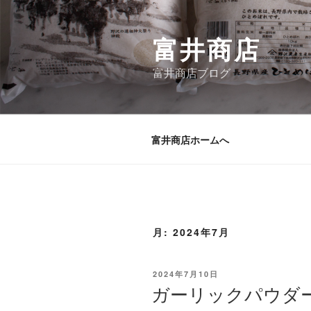
コ
ン
富井商店
テ
ン
富井商店ブログ
ツ
へ
ス
キ
富井商店ホームへ
ッ
プ
月:
2024年7月
投
2024年7月10日
稿
ガーリックパウダ
日: