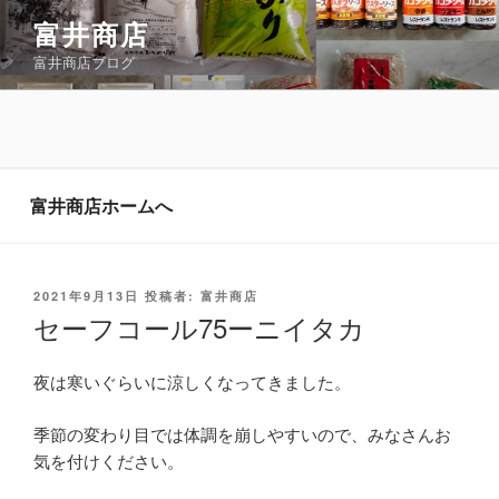
コ
富井商店
ン
富井商店ブログ
テ
ン
ツ
へ
ス
キ
富井商店ホームへ
ッ
プ
投
2021年9月13日
投稿者:
富井商店
稿
セーフコール75ーニイタカ
日:
夜は寒いぐらいに涼しくなってきました。
季節の変わり目では体調を崩しやすいので、みなさんお
気を付けください。