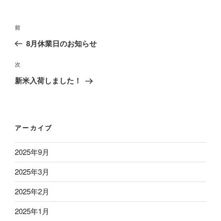
リ
ー
投
前
前
稿
の
8月休業日のお知らせ
ナ
投
ビ
稿
次
次
ゲ
の
新米入荷しました！
ー
投
稿
シ
ョ
アーカイブ
ン
2025年9月
2025年3月
2025年2月
2025年1月