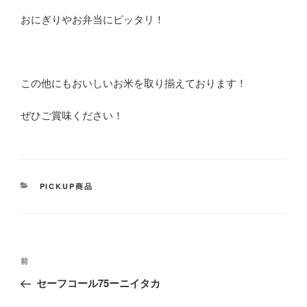
おにぎりやお弁当にピッタリ！
この他にもおいしいお米を取り揃えております！
ぜひご賞味ください！
カ
PICKUP商品
テ
ゴ
リ
ー
投
前
前
稿
の
セーフコール75ーニイタカ
ナ
投