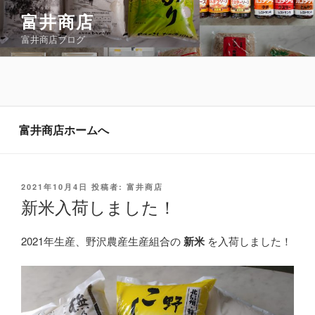
コ
富井商店
ン
富井商店ブログ
テ
ン
ツ
へ
ス
キ
富井商店ホームへ
ッ
プ
投
2021年10月4日
投稿者:
富井商店
稿
新米入荷しました！
日:
2021年生産、野沢農産生産組合の
新米
を入荷しました！