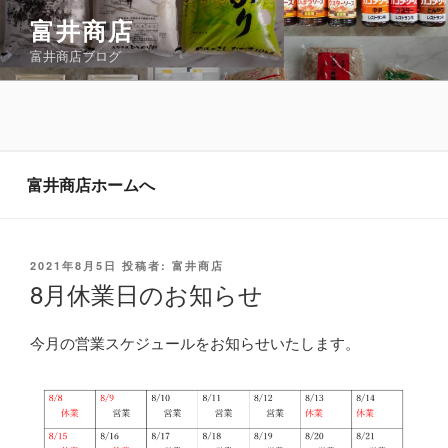
コ
富井商店
ン
富井商店ブログ
テ
ン
ツ
へ
ス
キ
富井商店ホームへ
ッ
プ
投
2021年8月5日
投稿者:
富井商店
稿
8月休業日のお知らせ
日:
今月の営業スケジュールをお知らせいたします。